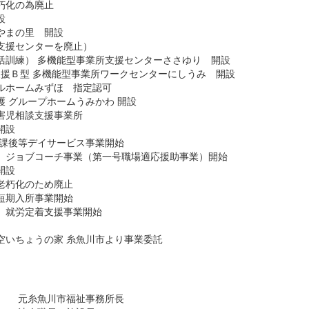
朽化の為廃止
設
やまの里 開設
支援センターを廃止）
活訓練） 多機能型事業所支援センターささゆり 開設
支援Ｂ型 多機能型事業所ワークセンターにしうみ 開設
ルホームみずほ 指定認可
 グループホームうみかわ 開設
害児相談支援事業所
開設
放課後等デイサービス事業開始
 ジョブコーチ事業（第一号職場適応援助事業）開始
開設
老朽化のため廃止
短期入所事業開始
 就労定着支援事業開始
空いちょうの家 糸魚川市より事業委託
元糸魚川市福祉事務所長