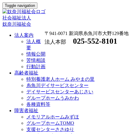
Toggle navigation
社会福祉法人
奴奈川福祉会
〒941-0071 新潟県糸魚川市大野129番地
法人案内
025-552-8101
法人概
法人本部
要
情報公開
苦情相談
行動計画
高齢者福祉
特別養護老人ホーム みやまの里
糸魚川デイサービスセンター
デイサービスセンターあじさい
グループホームうみかわ
各種資料等
障害者福祉
メモリアルホームみずほ
グループホームTOMO
支援センターささゆり