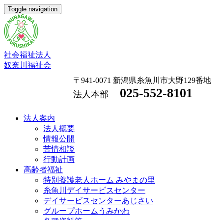
Toggle navigation
社会福祉法人
奴奈川福祉会
〒941-0071 新潟県糸魚川市大野129番地
025-552-8101
法人本部
法人案内
法人概要
情報公開
苦情相談
行動計画
高齢者福祉
特別養護老人ホーム みやまの里
糸魚川デイサービスセンター
デイサービスセンターあじさい
グループホームうみかわ