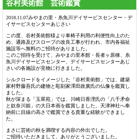
谷村美術館 芸術鑑賞
2018.11.07
みやまの里・糸魚川デイサービスセンター・デ
イサービスセンターあじさい
この度、谷村美術館様より車椅子利用の利便性向上のた
め、通路及びスロープの改良工事が行われ、市内各福祉
施設等へ無料のご招待がありました。
このご招待を受けて、みやまの里本館・長者ヶ原棟、糸
魚川デイサービスセンター、デイサービスセンターあじ
さいの各施設が見物に行きました。
シルクロードをイメージした「谷村美術館」では、建築
家村野藤吾氏の建物と彫刻家澤田政廣氏の仏像を鑑賞し
ました。
秋が深まる「玉翠苑」では、川崎日香浬氏の「八千矛命
と奴奈川姫」の大日本画を鑑賞しました。天津神社へ奉
納前に目線の高さで鑑賞できる貴重な経験ができまし
た。
まさに芸術の秋を満喫する内容の外出でした。
ご招待いただきまして、ありがとうございました。