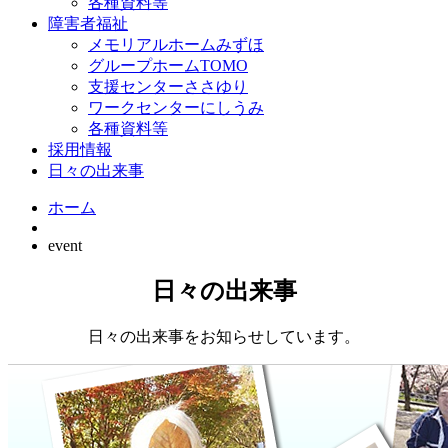
各種資料等
障害者福祉
メモリアルホームみずほ
グループホームTOMO
支援センターささゆり
ワークセンターにしうみ
各種資料等
採用情報
日々の出来事
ホーム
event
日々の出来事
日々の出来事をお知らせしています。